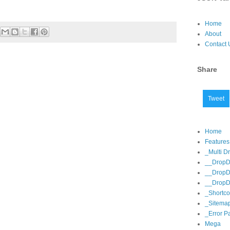
Home
About
Contact 
Share
Tweet
Home
Features
_Multi 
__DropD
__DropD
__DropD
_Shortc
_Sitema
_Error P
Mega