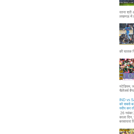
रतना श्री 
लखनऊ में 
की घातक स्
स्टेडियम, 
चैलेंजर्स ब
IND vs SA
को सबसे बड
स्वीप कर तो
26 नवंबर 
काला दिन, ज
बरसापारा क्