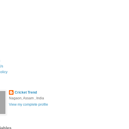
s
Us
olicy
Cricket Trend
Nagaon, Assam , India
View my complete profile
iables