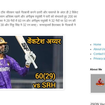
ें टॉस जीतकर पहले गेंदबाजी करने उतरी और पावरप्ले के अंदर ही 2 विकेट
 अजिंक्य रहाणे और अंगीकृष रघुवंशी ने पारी को संभालते हुए 200 का
 ने 29 गेंदों में 60 रन और अंगीकृष रघुवंशी ने 32 गेंदों पर 50 रन की
 38 और रिंकू सिंह ने 32 रन बनाए। सनराइजर्स हैदराबाद के गेंदबाजों ने
Home
About U
Contact 
Privacy p
About Me
JSON Var