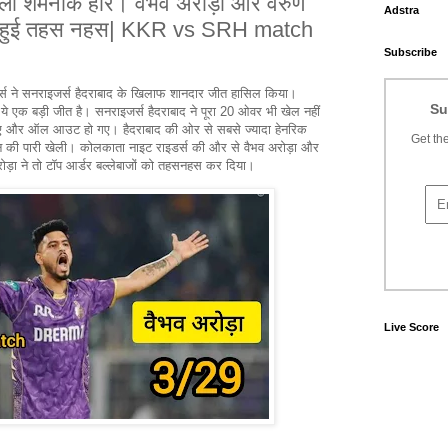
िला शर्मनाक हार। वैभव अरोड़ा और वरुण
Adstra
ामने हुई तहस नहस| KKR vs SRH match
Subscribe
स ने सनराइजर्स हैदराबाद के खिलाफ शानदार जीत हासिल किया।
Su
े एक बड़ी जीत है। सनराइजर्स हैदराबाद ने पूरा 20 ओवर भी खेल नहीं
 पाए और ऑल आउट हो गए। हैदराबाद की ओर से सबसे ज्यादा हेनरिक
Get the
रन की पारी खेली। कोलकाता नाइट राइडर्स की और से वैभव अरोड़ा और
रोड़ा ने तो टॉप आर्डर बल्लेबाजों को तहसनहस कर दिया।
Live Score