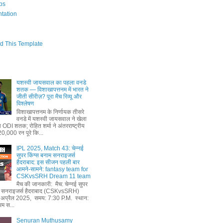
bs
tation
d This Template
यशस्वी जायसवाल का पहला वनडे
शतक — विशाखापत्तनम में भारत ने
जीती सीरीज़? पूरा मैच रिव्यू और
विश्लेषण
विशाखापत्तनम के निर्णायक तीसरे
वनडे में यशस्वी जायसवाल ने खेला
ODI शतक; रोहित शर्मा ने अंतरराष्ट्रीय
 20,000 रन पूरे कि...
IPL 2025, Match 43: चेन्नई
सुपर किंग्स बनाम सनराइजर्स
हैदराबाद: इस सीजन पहली बार
आमने-सामने: fantasy team for
CSKvsSRH Dream 11 team
मैच की जानकारी: मैच: चेन्नई सुपर
ाम सनराइजर्स हैदराबाद (CSKvsSRH)
 अप्रैल 2025, समय: 7:30 P.M. स्थान:
रम स...
Senuran Muthusamy