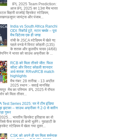
IPL 2025 Team Prediction:
आज IPL 2025 का 13वा मैच भारत
अटल बिहारी वाजपेई क्रिकेट स्टेडियम,
लखनऊसुपर जायंट्स और पंजाब...
India vs South Africa Ranchi
ODI: रिकॉर्ड टूटे, स्टार चमके – पूरा
मैच डिटेल्स एक ही जगह
रांची के JSCA स्टेडियम में खेले गए
पहले वनडे में विराट कोहली (135)
के शतक और कुलदीप यादव (4/68)
पिनिंग ने भारत को साउथ अफ्रीका के ...
RCB को मिला तीसरे जीत: फिल
सॉल्ट और विराट कोहली शानदार
अर्ध-शतक: RRvsRCB match
highlights
मैच नंबर: 28 तारीख: - 13 अप्रैल
2025 स्थान :- सवाई मानसिंह
जयपुर मेंच का परिणाम IPL 2025 में रॉयल
ैंगलोर को मिला तीसर...
 Test Series 2025: घर में टीम इंडिया
़ा झटका – साउथ अफ्रीका ने 2-0 से क्लीन
ड़ा गुरूर
2025… भारतीय क्रिकेट इतिहास का वो
िसे फैंस शायद ही कभी भूलेंगे। गुवाहाटी के
रिकेट स्टेडियम में खेला गया दूसर...
CSK को अपने ही घर मिला शर्मनाक