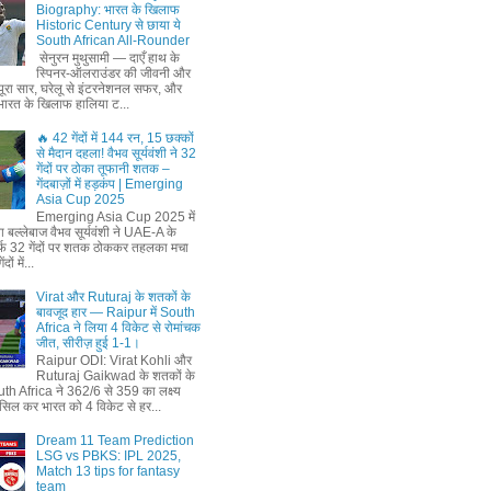
Biography: भारत के खिलाफ
Historic Century से छाया ये
South African All-Rounder
सेनुरन मुथुसामी — दाएँ हाथ के
स्पिनर-ऑलराउंडर की जीवनी और
ूरा सार, घरेलू से इंटरनेशनल सफर, और
ं भारत के खिलाफ हालिया ट...
🔥 42 गेंदों में 144 रन, 15 छक्कों
से मैदान दहला! वैभव सूर्यवंशी ने 32
गेंदों पर ठोका तूफानी शतक –
गेंदबाज़ों में हड़कंप | Emerging
Asia Cup 2025
Emerging Asia Cup 2025 में
ा बल्लेबाज वैभव सूर्यवंशी ने UAE-A के
्फ 32 गेंदों पर शतक ठोककर तहलका मचा
ों में...
Virat और Ruturaj के शतकों के
बावजूद हार — Raipur में South
Africa ने लिया 4 विकेट से रोमांचक
जीत, सीरीज़ हुई 1-1।
Raipur ODI: Virat Kohli और
Ruturaj Gaikwad के शतकों के
th Africa ने 362/6 से 359 का लक्ष्‍य
सिल कर भारत को 4 विकेट से हर...
Dream 11 Team Prediction
LSG vs PBKS: IPL 2025,
Match 13 tips for fantasy
team