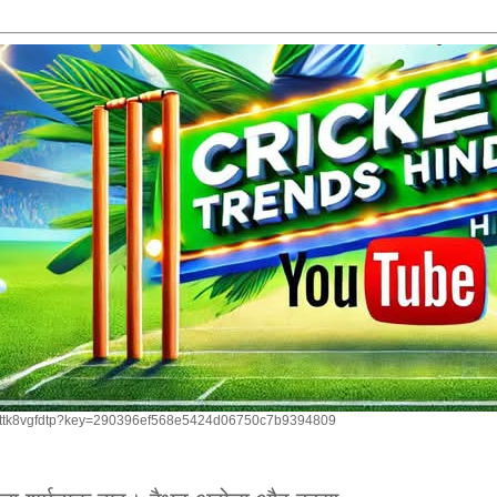
om/ttk8vgfdtp?key=290396ef568e5424d06750c7b9394809