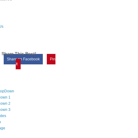
Us
Share This Post!
Share on Facebook
Pin
It
DropDown
own 1
own 2
own 3
odes
p
age