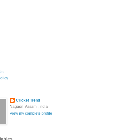
s
Us
olicy
Cricket Trend
Nagaon, Assam , India
View my complete profile
iables