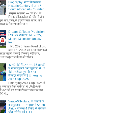
Biography: भारत के खिलाफ
Historic Century से छाया ये
South African All-Rounder
सेनुरन मुथुसामी — दाएँ हाथ के
स्पिनर-ऑलराउंडर की जीवनी और
ूरा सार, घरेलू से इंटरनेशनल सफर, और
ं भारत के खिलाफ हालिया ट...
Dream 11 Team Prediction
LSG vs PBKS: IPL 2025,
Match 13 tips for fantasy
team
IPL 2025 Team Prediction:
आज IPL 2025 का 13वा मैच भारत
अटल बिहारी वाजपेई क्रिकेट स्टेडियम,
लखनऊसुपर जायंट्स और पंजाब...
🔥 42 गेंदों में 144 रन, 15 छक्कों
से मैदान दहला! वैभव सूर्यवंशी ने 32
गेंदों पर ठोका तूफानी शतक –
गेंदबाज़ों में हड़कंप | Emerging
Asia Cup 2025
Emerging Asia Cup 2025 में
ा बल्लेबाज वैभव सूर्यवंशी ने UAE-A के
्फ 32 गेंदों पर शतक ठोककर तहलका मचा
ों में...
Virat और Ruturaj के शतकों के
बावजूद हार — Raipur में South
Africa ने लिया 4 विकेट से रोमांचक
जीत, सीरीज़ हुई 1-1।