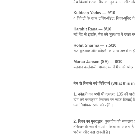
मैच विजयी शतक; मैच का मूड बनाना और ग
Kuldeep Yadav — 9/10
4 विकेटों के साथ टर्निंग-पॉइंट; स्पिन-यून
Harshit Rana — 8/10
नई गेंद से झटके; मैच की शुरुआत में दबाव 
Rohit Sharma — 7.5/10
तेज शुरुआत और कोहली के साथ अच्छी साझ
Marco Jansen (SA) — 8/10
बलवान बल्लेबाज़ी; मध्यक्रम में मैच को अं
मैच से निकले बड़े निहितार्थ (What thi
1. कोहली का अभी भी दबदबा:
135 की पारी 
टीम की मध्यक्रम-स्थिरता पर साफ़ दिखाई द
एक निर्णायक स्तंभ बने रहेंगे।
2. स्पिन का पुनरुद्धार
: कुलदीप की सफलता इस 
हथियार के रूप में उपयोग किया जा सकता है —
भरोसा और बढ़ा सकती है।