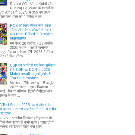
Raipur ODI: Virat Kohli और
Ruturaj Gaikwad के शतकों के
th Africa ने 362/6 से 359 का लक्ष्‍य
सिल कर भारत को 4 विकेट से हर...
RCB को मिला तीसरे जीत: फिल
सॉल्ट और विराट कोहली शानदार
अर्ध-शतक: RRvsRCB match
highlights
मैच नंबर: 28 तारीख: - 13 अप्रैल
2025 स्थान :- सवाई मानसिंह
जयपुर मेंच का परिणाम IPL 2025 में रॉयल
ैंगलोर को मिला तीसर...
CSK को अपने ही घर मिला शर्मनाक
हार: CSK vs DC IPL 2025
Match result, highlights &
Top Performance
मैच नंबर: 17th तारीख: - 5 अप्रैल
2025 स्थान :- एम ए चिदम्बरम
चेन्नई मेंच का परिणाम दिल्ली कैपीटल और
किंग्स के बीच ...
 Test Series 2025: घर में टीम इंडिया
़ा झटका – साउथ अफ्रीका ने 2-0 से क्लीन
ड़ा गुरूर
2025… भारतीय क्रिकेट इतिहास का वो
िसे फैंस शायद ही कभी भूलेंगे। गुवाहाटी के
रिकेट स्टेडियम में खेला गया दूसर...