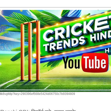
om/ttk8vgfdtp?key=290396ef568e5424d06750c7b9394809