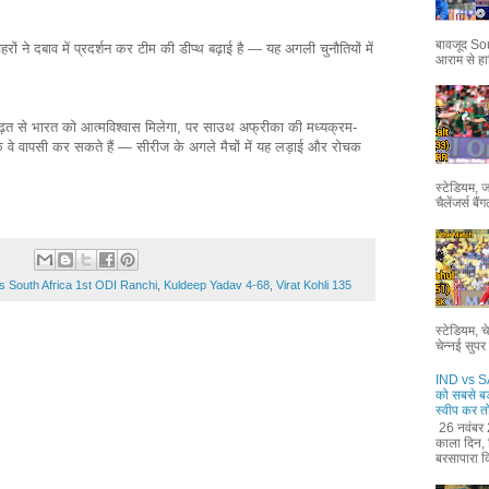
बावजूद Sou
ं ने दबाव में प्रदर्शन कर टीम की डीप्थ बढ़ाई है — यह अगली चुनौतियों में
आराम से हा
ढ़त से भारत को आत्मविश्वास मिलेगा, पर साउथ अफ्रीका की मध्यक्रम-
ि वे वापसी कर सकते हैं — सीरीज के अगले मैचों में यह लड़ाई और रोचक
स्टेडियम, 
चैलेंजर्स ब
vs South Africa 1st ODI Ranchi
,
Kuldeep Yadav 4-68
,
Virat Kohli 135
स्टेडियम, 
चेन्नई सुपर 
IND vs SA
को सबसे बड
स्वीप कर तो
26 नवंबर 
काला दिन, ज
बरसापारा क्