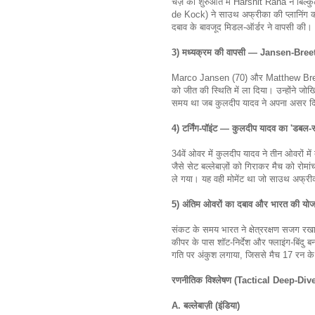
चेज़ की शुरुआत में Harshit Rana ने बिल
de Kock) ने साउथ अफ्रीका की प्लानिंग 
दबाव के बावजूद मिडल-ऑर्डर ने वापसी की।
3) मध्यक्रम की वापसी — Jansen-Breet
Marco Jansen (70) और Matthew Breetzke
को जीत की स्थिति में ला दिया। उन्होंने
समय था जब कुलदीप यादव ने अपना असर 
4) टर्निंग-पॉइंट — कुलदीप यादव का 'डबल-स
34वें ओवर में कुलदीप यादव ने तीन ओवरों 
जैसे सेट बल्लेबाज़ों को गिराकर मैच को र
ले गया। यह वही मोमेंट था जो साउथ अफ्री
5) अंतिम ओवरों का दबाव और भारत की योज
संकट के समय भारत ने क्षेत्ररक्षण सजग रखा 
कीपर के पास शॉट-निर्देश और फ्लाइंग-बिंदु ब
गति पर अंकुश लगाया, जिससे मैच 17 रन के
रणनीतिक विश्लेषण (Tactical Deep-Div
A. बल्लेबाज़ी (इंडिया)