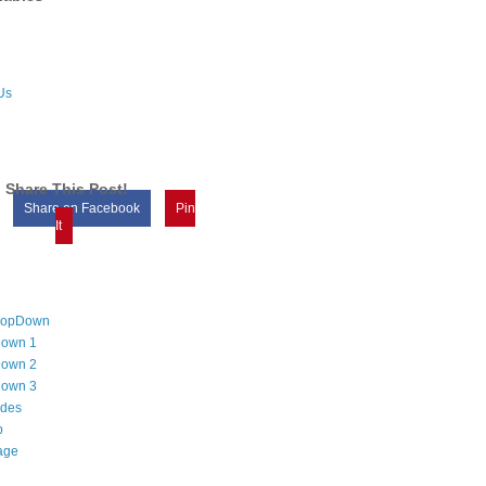
Us
Share This Post!
Share on Facebook
Pin
It
DropDown
own 1
own 2
own 3
odes
p
age