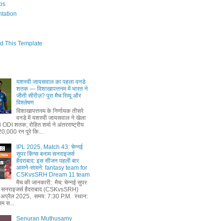
bs
tation
d This Template
यशस्वी जायसवाल का पहला वनडे
शतक — विशाखापत्तनम में भारत ने
जीती सीरीज़? पूरा मैच रिव्यू और
विश्लेषण
विशाखापत्तनम के निर्णायक तीसरे
वनडे में यशस्वी जायसवाल ने खेला
ODI शतक; रोहित शर्मा ने अंतरराष्ट्रीय
 20,000 रन पूरे कि...
IPL 2025, Match 43: चेन्नई
सुपर किंग्स बनाम सनराइजर्स
हैदराबाद: इस सीजन पहली बार
आमने-सामने: fantasy team for
CSKvsSRH Dream 11 team
मैच की जानकारी: मैच: चेन्नई सुपर
ाम सनराइजर्स हैदराबाद (CSKvsSRH)
 अप्रैल 2025, समय: 7:30 P.M. स्थान:
रम स...
Senuran Muthusamy