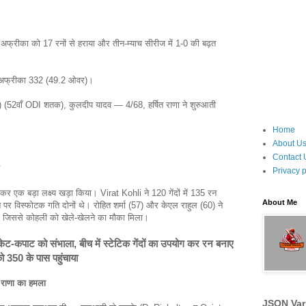
ाउथ अफ्रीका को 17 रनों से हराया और तीन-म्याच सीरीज में 1-0 की बढ़त
अफ्रीका 332 (49.2 ओवर)।
(52वाँ ODI शतक), कुलदीप यादव — 4/68, हर्षित राणा ने शुरुआती
Home
About U
Contact 
Privacy p
ाकर एक बड़ा लक्ष्य खड़ा किया। Virat Kohli ने 120 गेंदों में 135 रन
About Me
े पर विस्फोटक गति दोनों थे। रोहित शर्मा (57) और केएल राहुल (60) ने
ई, जिससे कोहली को खेले-खेलने का मौका मिला।
केट-कपाट को संभाला, बीच में स्टेटिक गेंदों का उपयोग कर रन बनाए
ो 350 के पास पहुंचाया
 राणा का हमला
JSON Var