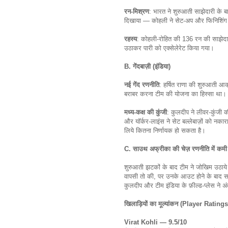
रन-मिश्रण
: भारत ने शुरुआती साझेदारी के बा
दिखाया — कोहली ने सेट-अप और फिनिशिंग क
रहस्य
: कोहली-रोहित की 136 रन की साझेदार
उठाकर पारी को एक्सेलेरेट किया गया।
B. गेंदबाज़ी (इंडिया)
नई गेंद रणनीति
: हर्षित राणा की शुरुआती आ
बराबर करना टीम की योजना का हिस्सा था।
मध्य-कक्ष की कुंजी
: कुलदीप ने लीवर-कुंजी 
और यॉर्कर-लाइंस ने सेट बल्लेबाज़ों को नका
लिये कितना निर्णायक हो सकता है।
C. साउथ अफ्रीका की चेज़ रणनीति में कमी
शुरुआती झटकों के बाद टीम ने जोखिम उठाये
वापसी तो की, पर उनके आउट होने के बाद 
कुलदीप और टीम इंडिया के फ़ील्ड-प्लेस ने 
खिलाड़ियों का मूल्यांकन (Player Ratin
Virat Kohli — 9.5/10