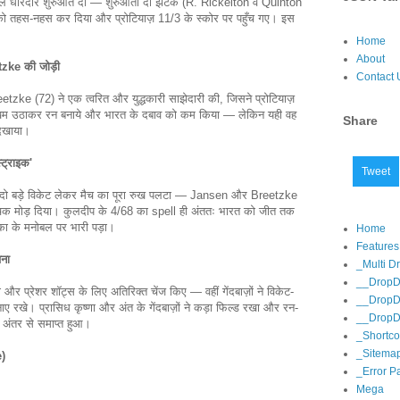
्कुल धारदार शुरुआत दी — शुरुआती दो झटके (R. Rickelton व Quinton
को तहस-नहस कर दिया और प्रोटियाज़ 11/3 के स्कोर पर पहुँच गए। इस
Home
About
zke की जोड़ी
Contact 
 (72) ने एक त्वरित और युद्धकारी साझेदारी की, जिसने प्रोटियाज़
 जोखिम उठाकर रन बनाये और भारत के दबाव को कम किया — लेकिन यही वह
Share
दिखाया।
्ट्राइक'
Tweet
में दो बड़े विकेट लेकर मैच का पूरा रुख पलटा — Jansen और Breetzke
ोमांचक मोड़ दिया। कुलदीप के 4/68 का spell ही अंततः भारत को जीत तक
का के मनोबल पर भारी पड़ा।
Home
Features
ना
_Multi 
__DropD
और प्रेशर शॉट्स के लिए अतिरिक्त चेंज किए — वहीं गेंदबाज़ों ने विकेट-
__DropD
नाए रखे। प्रासिध कृष्णा और अंत के गेंदबाज़ों ने कड़ा फिल्ड रखा और रन-
__DropD
 अंतर से समाप्त हुआ।
_Shortc
_Sitema
e)
_Error P
Mega