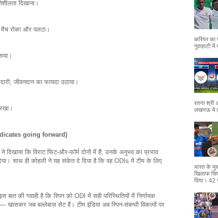
तिशीलता दिखाना।
िट ने मैच रोका और पलटा।
करियर का प
गुवाहाटी मे
बनाया।
ेदारी; जीवनदान का फायदा उठाया।
रतना श्री 
दर रखा।
लखनऊ में 
s indicates going forward)
ने दिखाया कि विराट फिट-और-फॉर्म दोनों में हैं; उनके अनुभव का प्रभाव
िया। साथ ही कोहली ने यह संकेत दे दिया है कि वह ODIs में टीम के लिए
भारत के युव
खिलाफ सिर
दिया। 42 गेंद
बात की गवाही है कि स्पिन को ODI में सही परिस्थितियों में निर्णायक
 खासकर जब बल्लेबाज़ सेट हैं। टीम इंडिया अब स्पिन-संबन्धी विकल्पों पर