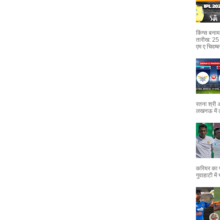
किंग्स बन
तारीख: 25
एम ए चिदम्ब
रतना श्री 
लखनऊ में 
करियर का प
गुवाहाटी मे