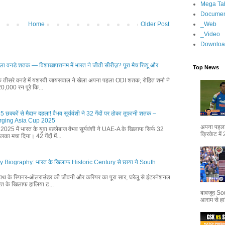
Mega Ta
Documen
_Web
Home
Older Post
_Video
Downloa
 वनडे शतक — विशाखापत्तनम में भारत ने जीती सीरीज़? पूरा मैच रिव्यू और
Top News
क तीसरे वनडे में यशस्वी जायसवाल ने खेला अपना पहला ODI शतक; रोहित शर्मा ने
 20,000 रन पूरे कि...
15 छक्कों से मैदान दहला! वैभव सूर्यवंशी ने 32 गेंदों पर ठोका तूफानी शतक –
| Emerging Asia Cup 2025
अपना पहला 
 में भारत के युवा बल्लेबाज वैभव सूर्यवंशी ने UAE-A के खिलाफ सिर्फ 32
क्रिकेट में
ा मचा दिया। 42 गेंदों में...
iography: भारत के खिलाफ Historic Century से छाया ये South
 हाथ के स्पिनर-ऑलराउंडर की जीवनी और करियर का पूरा सार, घरेलू से इंटरनेशनल
रत के खिलाफ हालिया ट...
बावजूद Sou
आराम से हा