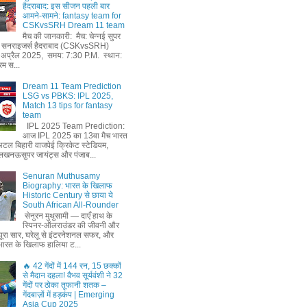
हैदराबाद: इस सीजन पहली बार
आमने-सामने: fantasy team for
CSKvsSRH Dream 11 team
मैच की जानकारी: मैच: चेन्नई सुपर
ाम सनराइजर्स हैदराबाद (CSKvsSRH)
 अप्रैल 2025, समय: 7:30 P.M. स्थान:
रम स...
Dream 11 Team Prediction
LSG vs PBKS: IPL 2025,
Match 13 tips for fantasy
team
IPL 2025 Team Prediction:
आज IPL 2025 का 13वा मैच भारत
अटल बिहारी वाजपेई क्रिकेट स्टेडियम,
लखनऊसुपर जायंट्स और पंजाब...
Senuran Muthusamy
Biography: भारत के खिलाफ
Historic Century से छाया ये
South African All-Rounder
सेनुरन मुथुसामी — दाएँ हाथ के
स्पिनर-ऑलराउंडर की जीवनी और
ूरा सार, घरेलू से इंटरनेशनल सफर, और
ं भारत के खिलाफ हालिया ट...
🔥 42 गेंदों में 144 रन, 15 छक्कों
से मैदान दहला! वैभव सूर्यवंशी ने 32
गेंदों पर ठोका तूफानी शतक –
गेंदबाज़ों में हड़कंप | Emerging
Asia Cup 2025