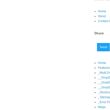
Home
About
Contact 
Share
Tweet
Home
Features
_Multi 
__DropD
__DropD
__DropD
_Shortc
_Sitema
_Error P
Mega