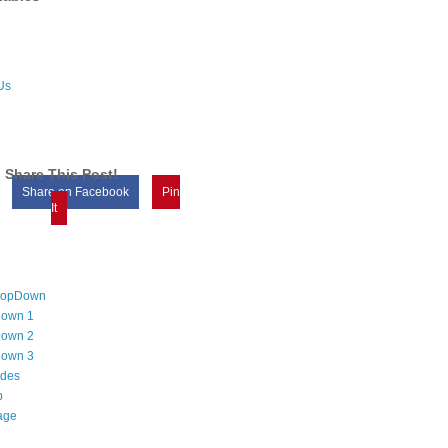
Us
Share This Post!
Share on Facebook
Pin
It
DropDown
own 1
own 2
own 3
odes
p
age