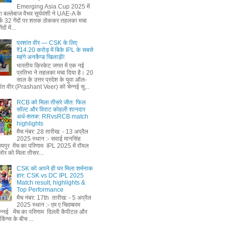
Emerging Asia Cup 2025 में
ा बल्लेबाज वैभव सूर्यवंशी ने UAE-A के
्फ 32 गेंदों पर शतक ठोककर तहलका मचा
ों में...
प्रशांत वीर — CSK के लिए
₹14.20 करोड़ में बिके IPL के सबसे
महंगे अनकैप्ड खिलाड़ी!
भारतीय क्रिकेट जगत में एक नई
प्रतिभा ने तहलका मचा दिया है। 20
साल के उत्तर प्रदेश के युवा ऑल-
शांत वीर (Prashant Veer) को चेन्नई सु...
RCB को मिला तीसरे जीत: फिल
सॉल्ट और विराट कोहली शानदार
अर्ध-शतक: RRvsRCB match
highlights
मैच नंबर: 28 तारीख: - 13 अप्रैल
2025 स्थान :- सवाई मानसिंह
जयपुर मेंच का परिणाम IPL 2025 में रॉयल
ैंगलोर को मिला तीसर...
CSK को अपने ही घर मिला शर्मनाक
हार: CSK vs DC IPL 2025
Match result, highlights &
Top Performance
मैच नंबर: 17th तारीख: - 5 अप्रैल
2025 स्थान :- एम ए चिदम्बरम
चेन्नई मेंच का परिणाम दिल्ली कैपीटल और
किंग्स के बीच ...