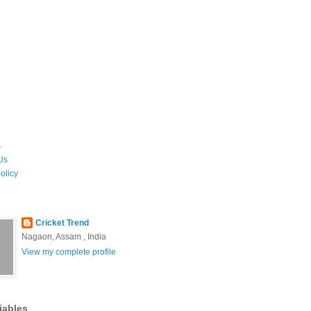
s
Us
olicy
Cricket Trend
Nagaon, Assam , India
View my complete profile
iables