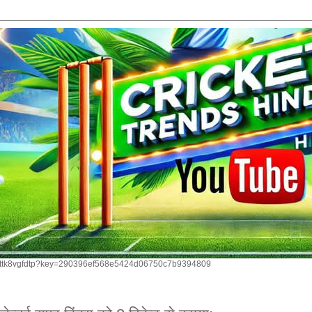
om/ttk8vgfdtp?key=290396ef568e5424d06750c7b9394809