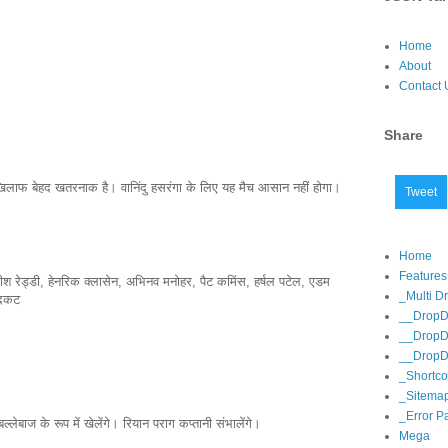
Home
About
Contact 
Share
िलाफ बेहद खतरनाक है। वानिंदु हसरंगा के लिए यह मैच आसान नहीं होगा।
Tweet
Home
Features
तीश रेड्डी, हेनरिक क्लासेन, अभिनव मनोहर, पैट कमिंस, हर्षल पटेल, एडम
_Multi 
ादकट
__DropD
__DropD
__DropD
_Shortc
_Sitema
_Error P
्लेबाज के रूप में खेलेंगे। रियान पराग कप्तानी संभालेंगे।
Mega