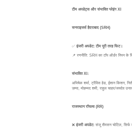
टीम अपडेट्स और संभावित प्लेइंग XI
सनराइजर्स हैदराबाद (SRH)
✅
इंजरी अपडेट: टीम पूरी तरह फिट।
📌 रणनीति: SRH का टॉप ऑर्डर स्पिन के ख
संभावित XI:
अभिषेक शर्मा, ट्रैविस हेड, ईशान किशन, नि
ज़म्पा, मोहम्मद शमी, राहुल चाहर/जयदेव उन
राजस्थान रॉयल्स (RR)
❌
इंजरी अपडेट:
संजू सैमसन चोटिल, सिर्फ बल