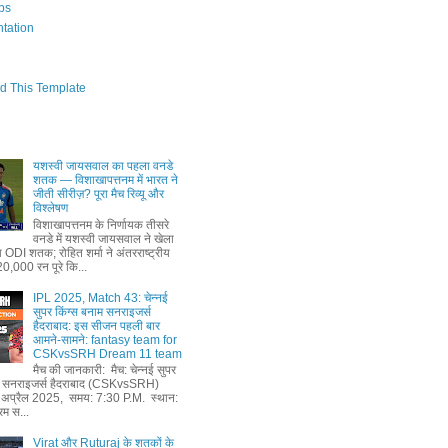
bs
tation
d This Template
यशस्वी जायसवाल का पहला वनडे
शतक — विशाखापत्तनम में भारत ने
जीती सीरीज़? पूरा मैच रिव्यू और
विश्लेषण
विशाखापत्तनम के निर्णायक तीसरे
वनडे में यशस्वी जायसवाल ने खेला
ODI शतक; रोहित शर्मा ने अंतरराष्ट्रीय
 20,000 रन पूरे कि...
IPL 2025, Match 43: चेन्नई
सुपर किंग्स बनाम सनराइजर्स
हैदराबाद: इस सीजन पहली बार
आमने-सामने: fantasy team for
CSKvsSRH Dream 11 team
मैच की जानकारी: मैच: चेन्नई सुपर
ाम सनराइजर्स हैदराबाद (CSKvsSRH)
 अप्रैल 2025, समय: 7:30 P.M. स्थान:
रम स...
Virat और Ruturaj के शतकों के