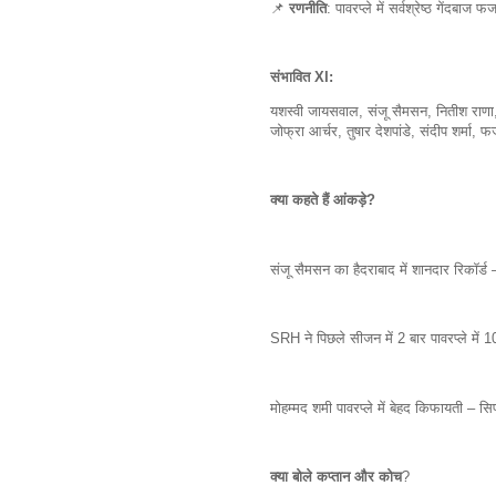
📌
रणनीति
: पावरप्ले में सर्वश्रेष्ठ गेंदब
संभावित XI:
यशस्वी जायसवाल, संजू सैमसन, नितीश राणा, र
जोफ्रा आर्चर, तुषार देशपांडे, संदीप शर्मा
क्या कहते हैं आंकड़े?
संजू सैमसन का हैदराबाद में शानदार रिकॉर
SRH ने पिछले सीजन में 2 बार पावरप्ले में
मोहम्मद शमी पावरप्ले में बेहद किफायती – 
क्या बोले कप्तान और कोच
?