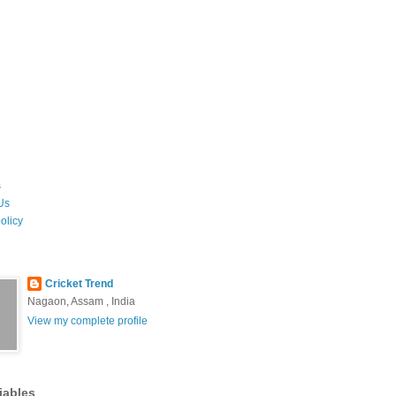
s
Us
olicy
Cricket Trend
Nagaon, Assam , India
View my complete profile
iables