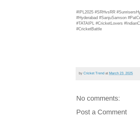
#IPL2025 #SRHvsRR #SunrisersHyd
#Hyderabad #SanjuSamson #PatCu
#TATAIPL #CricketLovers #Indian
#CricketBattle
by
Cricket Trend
at
March 23, 2025
No comments:
Post a Comment