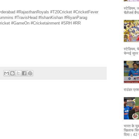
स्टेडियम, 
erabad #RajasthanRoyals #T20Cricket #CricketFever
चैलेंजर्स ब
mmins #TravisHead #IshanKishan #RiyanParag
Cricket #GameOn #Cricketainment #SRH #RR
स्टेडियम, 
चेन्नई सुपर 
राउंडर प्र
भारत के युव
खिलाफ सिर
दिया। 42 गेंद