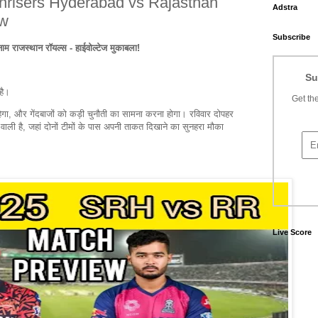
nrisers Hyderabad vs Rajasthan
Adstra
ew
Subscribe
म राजस्थान रॉयल्स - हाईवोल्टेज मुकाबला!
Su
है।
Get the
ेगा, और गेंदबाजों को कड़ी चुनौती का सामना करना होगा। रविवार दोपहर
ली है, जहां दोनों टीमों के पास अपनी ताकत दिखाने का सुनहरा मौका
Live Score