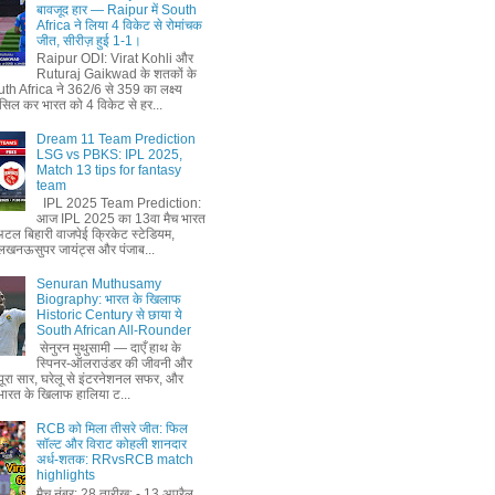
बावजूद हार — Raipur में South
Africa ने लिया 4 विकेट से रोमांचक
जीत, सीरीज़ हुई 1-1।
Raipur ODI: Virat Kohli और
Ruturaj Gaikwad के शतकों के
th Africa ने 362/6 से 359 का लक्ष्‍य
सिल कर भारत को 4 विकेट से हर...
Dream 11 Team Prediction
LSG vs PBKS: IPL 2025,
Match 13 tips for fantasy
team
IPL 2025 Team Prediction:
आज IPL 2025 का 13वा मैच भारत
अटल बिहारी वाजपेई क्रिकेट स्टेडियम,
लखनऊसुपर जायंट्स और पंजाब...
Senuran Muthusamy
Biography: भारत के खिलाफ
Historic Century से छाया ये
South African All-Rounder
सेनुरन मुथुसामी — दाएँ हाथ के
स्पिनर-ऑलराउंडर की जीवनी और
ूरा सार, घरेलू से इंटरनेशनल सफर, और
ं भारत के खिलाफ हालिया ट...
RCB को मिला तीसरे जीत: फिल
सॉल्ट और विराट कोहली शानदार
अर्ध-शतक: RRvsRCB match
highlights
मैच नंबर: 28 तारीख: - 13 अप्रैल