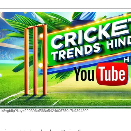
om/ttk8vgfdtp?key=290396ef568e5424d06750c7b9394809