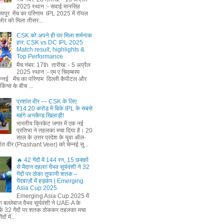
2025 स्थान :- सवाई मानसिंह
जयपुर मेंच का परिणाम IPL 2025 में रॉयल
ैंगलोर को मिला तीसर...
CSK को अपने ही घर मिला शर्मनाक
हार: CSK vs DC IPL 2025
Match result, highlights &
Top Performance
मैच नंबर: 17th तारीख: - 5 अप्रैल
2025 स्थान :- एम ए चिदम्बरम
चेन्नई मेंच का परिणाम दिल्ली कैपीटल और
किंग्स के बीच ...
प्रशांत वीर — CSK के लिए
₹14.20 करोड़ में बिके IPL के सबसे
महंगे अनकैप्ड खिलाड़ी!
भारतीय क्रिकेट जगत में एक नई
प्रतिभा ने तहलका मचा दिया है। 20
साल के उत्तर प्रदेश के युवा ऑल-
शांत वीर (Prashant Veer) को चेन्नई सु...
🔥 42 गेंदों में 144 रन, 15 छक्कों
से मैदान दहला! वैभव सूर्यवंशी ने 32
गेंदों पर ठोका तूफानी शतक –
गेंदबाज़ों में हड़कंप | Emerging
Asia Cup 2025
Emerging Asia Cup 2025 में
ा बल्लेबाज वैभव सूर्यवंशी ने UAE-A के
्फ 32 गेंदों पर शतक ठोककर तहलका मचा
ों में...