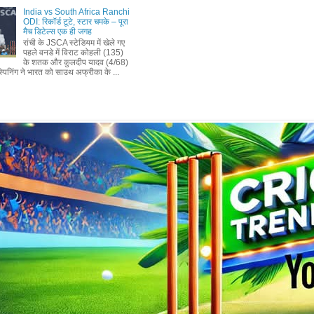
India vs South Africa Ranchi
ODI: रिकॉर्ड टूटे, स्टार चमके – पूरा
मैच डिटेल्स एक ही जगह
रांची के JSCA स्टेडियम में खेले गए
पहले वनडे में विराट कोहली (135)
के शतक और कुलदीप यादव (4/68)
पिनिंग ने भारत को साउथ अफ्रीका के ...