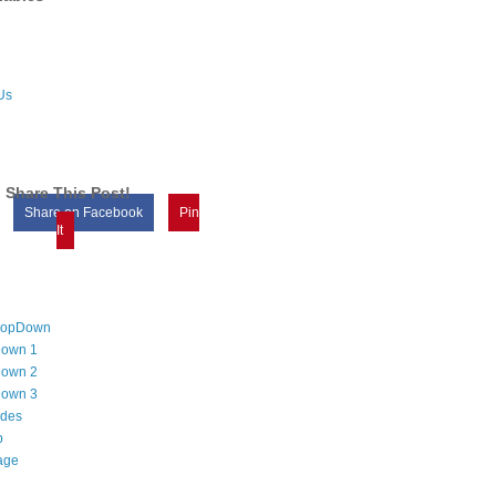
Us
Share This Post!
Share on Facebook
Pin
It
DropDown
own 1
own 2
own 3
odes
p
age