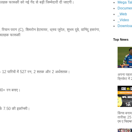
ाज फजलहक फारूकी को नई गेंद से बड़ी जिम्मेदारी दी जाएगी।
Mega Ta
Documen
_Web
_Video
Downloa
ियान पराग (C), शिमरोन हेटमायर, ध्रुव जुरेल, शुभम दुबे, वानिंदु हसरंगा,
, फजलहक फारूकी
Top News
्ड – 12 पारियों में 527 रन, 2 शतक और 2 अर्धशतक।
अपना पहला 
क्रिकेट में
 100+ रन बनाए।
सिर्फ 7.50 की इकॉनमी।
किंग्स बन
तारीख: 25
एम ए चिदम्ब